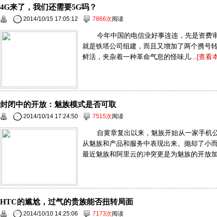
4G来了，我们还需要5G吗？
2014/10/15 17:05:12
7866次
阅读
今年中国的电信业好事连连，先是资费审
就是铁塔公司组建，而且又增加了两个携号转网
鲜活，夹杂着一种革命气息的怪味儿...
[查看
封闭中的开放：魅族模式是否可取
2014/10/14 17:24:50
7515次
阅读
自黄章复出以来，魅族开始从一家手机
从魅族和产品和服务中表现出来。抛却了小
最近魅族和阿里云的冲突更是为魅族的开放加上
HTC的尴尬，过气的贵族能否扭转局面
2014/10/10 14:25:06
7173次
阅读