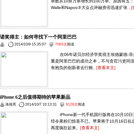
单数从10余万单增长到100万单。原因有五
Walle和Napos③大众点评融资④迅速扩张...
诺奖得主：如何寻找下一个阿里巴巴
2014/10/9 15:35:07
7065次
阅读
在06年诺贝尔经济学奖得主埃德蒙德-菲
重是阿里巴巴的成功之本，不与贪官污吏同流
有抱负的创新者去行贿...
[查看本文]
iPhone 6之后值得期待的苹果新品
洛筱芮
2014/10/7 10:13:31
9126次
阅读
iPhone新一代手机国行版将在10月1
经令果粉们惊喜不已。苹果将于10月16日
再度疯狂起来。
[查看本文]