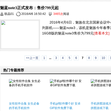
魅蓝note3正式发布：售价799元起
联晶01
2016/4/6 16:50:42
3465次
阅读
2016年4月6日，魅族在北京国家会议
列新机——魅蓝note3，该机是魅族今年春
16GB版的魅蓝note3售价为799元
[查看本文]
<<上一页
1
...
3
4
5
6
7
8
9
10
热门专题推荐
女性软件合集 女生必备
手机gif软件哪个好 安卓
手机拼图游戏大
的手机手机软件
GIF软件免费下载
拼图游戏下载