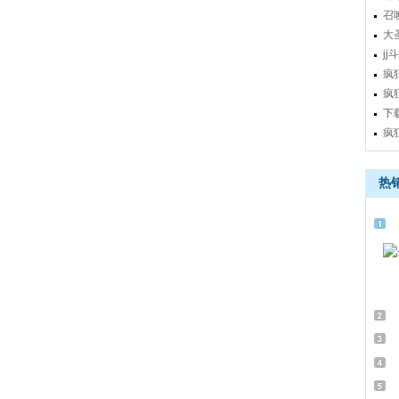
载
召
安
大
官
j
游
疯
疯
下
疯
热
1
动
P