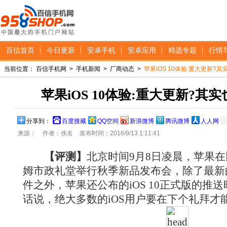
百信首页
今日更新
安卓手机
安卓应用
精选专题
行情
当前位置：
百信手机网
>
手机新闻
>
厂商动态
>
苹果iOS 10体验:重大更新?
苹果iOS 10体验:重大更新?其
分享到：
百度搜藏
QQ空间
新浪微博
腾讯微博
人人网
来源：
作者：佚名
发布时间：2016/9/13 1:11:41
【评测】
北京时间9月8日凌晨，苹果在
姆市政礼堂举行秋季新品发布会，除了最新的iP
件之外，苹果还公布的iOS 10正式版的推送
话说，绝大多数的iOS用户要在下个礼拜才