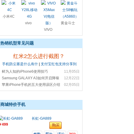
小米4C
vivo
黄金斗士
Y28L移
VIVO
S8畅玩
动4G
X5Max
（A5860）
V(电信
热销机型常见问题
版）
红米2怎么进行截图？
手机防尘塞是什么有什
|
支付宝红包支持分享到
鲜为人知的iPhone6使用技巧
11月05日
Samsung GALAXY A3如何开启降噪
12月22日
功能?
苹果iPhone手机的五大使用误区介绍
02月05日
商城特价手机
长虹-GA889
￥499