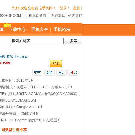
您好,欢迎光临百信手机网！
[ 登录 /
注册 ]
8SHOP.COM
|
手机真伪查询
|
收藏本站
|
站内导航
城
下载中心
手机大全
手机论坛
乐视 超级手机max
￥3599
上市时间：2015年5月
网络制式：联通4G（FDD-LTE）,移动4G（TD-
LTE）,移动3G(TD-SCDMA),电信3G(CDMA2000),
联通3G(WCDMA),GSM
操作系统：Google Android
屏幕分辨率 ：2560x1440
CPU：Qualcomm 骁龙™810 处理器 0
> 同类型手机推荐