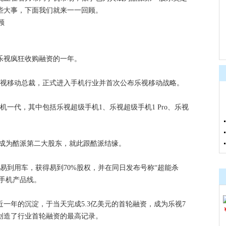
些大事，下面我们就来一一回顾。
谓乐视疯狂收购融资的一年。
成为乐视移动总裁，正式进入手机行业并首次公布乐视移动战略。
手机一代，其中包括乐视超级手机1、乐视超级手机1 Pro、乐视
元正式成为酷派第二大股东，就此跟酷派结缘。
元入股易到用车，获得易到70%股权，并在同日发布号称“超能杀
了手机产品线。
多将近一年的沉淀，于当天完成5.3亿美元的首轮融资，成为乐视7
创造了行业首轮融资的最高记录。