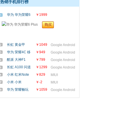
热销手机排行榜
华为 华为荣耀6
￥1999
Plus
长虹 黄金甲
￥1049
Google Android
10000毫安
华为 荣耀4C 移
￥949
Google Android
动4G
酷派 大神F1
￥799
Google Android
Plus（移动4G版）
长虹 A100 问道
￥1299
Google Android
小米 红米Note
￥829
MIUI
移动4G增强版
小米 小米
￥-2
MIUI
Note（全网通）
华为 荣耀畅玩
￥1059
Google Android
4X（移动版）