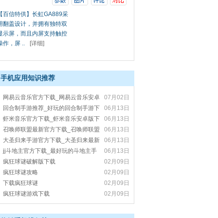
【百信特供】长虹GA889采
用翻盖设计，并拥有独特双
显示屏，而且内屏支持触控
操作，屏 ..
[详细]
手机应用知识推荐
网易云音乐官方下载_网易云音乐安卓
07月02日
版下载_网易云音乐最新版本下载
回合制手游推荐_好玩的回合制手游下
06月13日
载_回合制安卓手游下载
虾米音乐官方下载_虾米音乐安卓版下
06月13日
载_虾米音乐最新版下载
召唤师联盟最新官方下载_召唤师联盟
06月13日
安卓版下载_LOL手游官方下载
大圣归来手游官方下载_大圣归来最新
06月13日
官方下载_大圣归来安卓版下载
jj斗地主官方下载_最好玩的斗地主手
06月13日
游jj斗地主下载_jj斗地主安卓版下载
疯狂球谜破解版下载
02月09日
疯狂球谜攻略
02月09日
下载疯狂球谜
02月09日
疯狂球谜游戏下载
02月09日