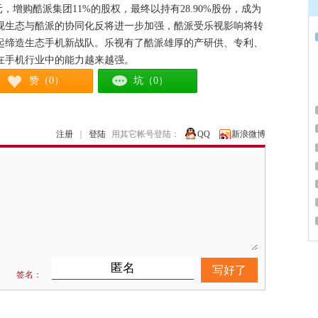
亿港元，增购酷派集团11%的股权，最终以持有28.90%股份，成为
视生态与酷派的协同化反将进一步加强，酷派受乐视影响将转
起缔造生态手机新战队。乐视有了酷派雄厚的产研供、专利、
在手机行业中的能力越来越强。
赞（0）
坑（0）
注册
｜
登陆
用其它帐号登陆：
QQ
新浪微博
写好了
签名：